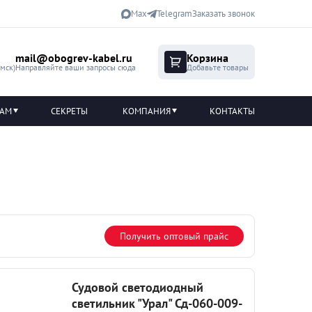
Max
Telegram
Заказать звонок
mail@obogrev-kabel.ru
Корзина
(мск)
Направляйте ваши запросы сюда
Добавьте товары
ТАМ
СЕКРЕТЫ
КОМПАНИЯ
КОНТАКТЫ
Получить оптовый прайс
Судовой светодиодный
светильник "Урал" Сд-060-009-