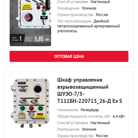
Способ установки
Настенный
Размещение
Уличное
Страна производства
Россия
Тип теплоизоляции
Двойной
металлизированный армированный
утеплитель
ОПТОВАЯ ЦЕНА
Шкаф управления
взрывозащищенный
ШУЭО-7/3-
Т111БН-220713_26-Д Ex S
Назначение
Резервуар
Общая мощность системы, кВт
6.4 кВт
Способ установки
Настенный
Размещение
Уличное
Страна производства
Россия