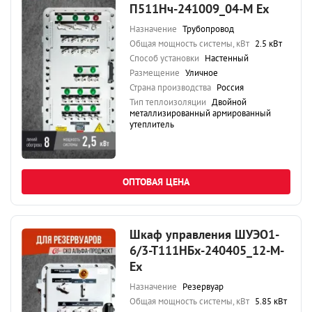
П511Нч-241009_04-М Ех
Назначение
Трубопровод
Общая мощность системы, кВт
2.5 кВт
Способ установки
Настенный
Размещение
Уличное
Страна производства
Россия
Тип теплоизоляции
Двойной
металлизированный армированный
утеплитель
ОПТОВАЯ ЦЕНА
Шкаф управления ШУЭО1-
6/3-Т111НБх-240405_12-М-
Ех
Назначение
Резервуар
Общая мощность системы, кВт
5.85 кВт