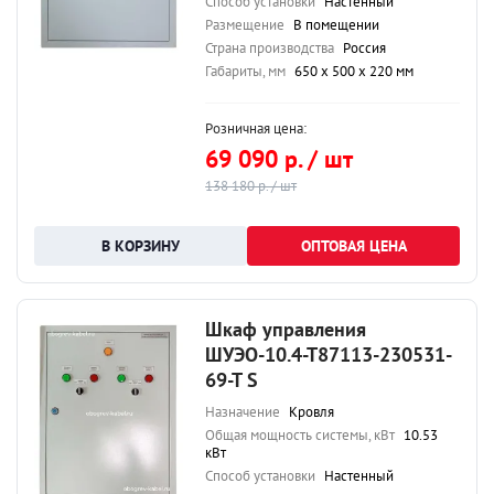
Способ установки
Настенный
Размещение
В помещении
Страна производства
Россия
Габариты, мм
650 х 500 х 220 мм
Розничная цена:
69 090 р. / шт
138 180 р. / шт
ОПТОВАЯ ЦЕНА
Шкаф управления
ШУЭО-10.4-Т87113-230531-
69-Т S
Назначение
Кровля
Общая мощность системы, кВт
10.53
кВт
Способ установки
Настенный