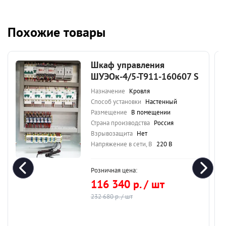
Похожие товары
Шкаф управления
ШУЭОк-4/5-Т911-160607 S
Назначение
Кровля
Способ установки
Настенный
Размещение
В помещении
Страна производства
Россия
Взрывозащита
Нет
Напряжение в сети, В
220 В
Розничная цена:
116 340 р. / шт
232 680 р. / шт