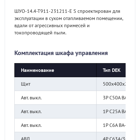
ШУО-14.4-Т911-231211-E S спроектирован для
эксплуатации в сухом отапливаемом помещении,
вдали от агрессивных примесей и
токопроводящей пыли.
Комплектация шкафа управления
Наименование
Тип DEK
Щит
500х400х220 IP
Авт. выкл.
3Р С50А ВА-101
Авт. выкл.
1Р С25А ВА-101
Авт. выкл.
1Р С6А ВА-101
АВД
4Р С63А/30мА У