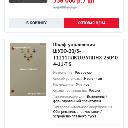
336 000 р. / шт
672 000 р. / шт
ОПТОВАЯ ЦЕНА
Шкаф управления
ШУЭО-20/3-
Т1211ПЛК103УППНХ-23040
4-11-Т S
Назначение
Резервуар
Способ установки
Настенный
Размещение
Уличное
Страна производства
Россия
Тип теплоизоляции
Вспененный
фольгированный полиэтилен
Тип дополнительного оборудования
Обогреватель с термостатом /
Устройство плавного пуска