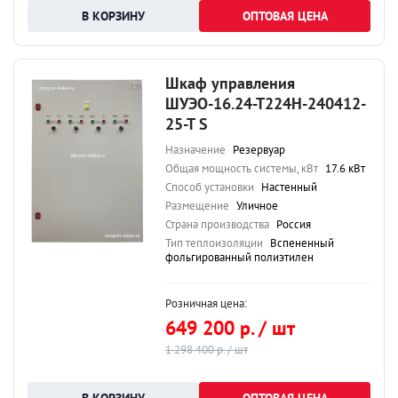
ОПТОВАЯ ЦЕНА
Шкаф управления
ШУЭО-16.24-Т224Н-240412-
25-Т S
Назначение
Резервуар
Общая мощность системы, кВт
17.6 кВт
Способ установки
Настенный
Размещение
Уличное
Страна производства
Россия
Тип теплоизоляции
Вспененный
фольгированный полиэтилен
Розничная цена:
649 200 р. / шт
1 298 400 р. / шт