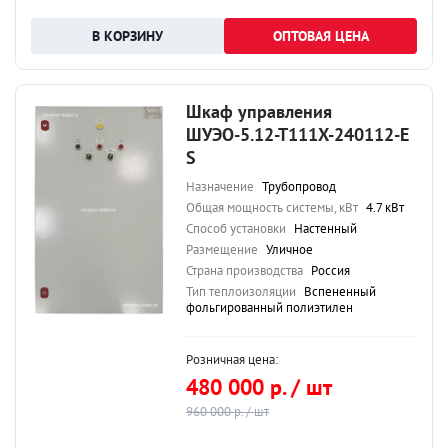
ОПТОВАЯ ЦЕНА
Шкаф управления
ШУЭО-5.12-Т111Х-240112-Е
S
Назначение
Трубопровод
Общая мощность системы, кВт
4.7 кВт
Способ установки
Настенный
Размещение
Уличное
Страна производства
Россия
Тип теплоизоляции
Вспененный
фольгированный полиэтилен
Розничная цена:
480 000 р. / шт
960 000 р. / шт