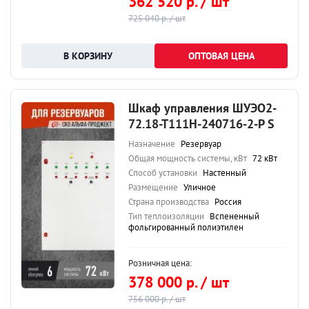
362 520 р. / шт
725 040 р. / шт
ОПТОВАЯ ЦЕНА
Шкаф управления ШУЭО2-
72.18-Т111Н-240716-2-Р S
Назначение
Резервуар
Общая мощность системы, кВт
72 кВт
Способ установки
Настенный
Размещение
Уличное
Страна производства
Россия
Тип теплоизоляции
Вспененный
фольгированный полиэтилен
Розничная цена:
378 000 р. / шт
756 000 р. / шт