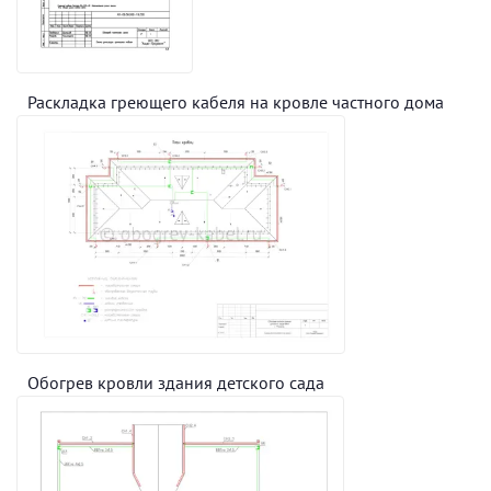
Раскладка греющего кабеля на кровле частного дома
Обогрев кровли здания детского сада