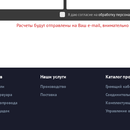
Я даю согласие на
обработку персон
Расчеты будут отправлены на Ваш e-mail, внимательно
ев
Наши услуги
Каталог пр
вли
Производство
Греющий каб
рвуара
Поставка
Соединитель
бопровода
Комплектую
щадок
Управление 