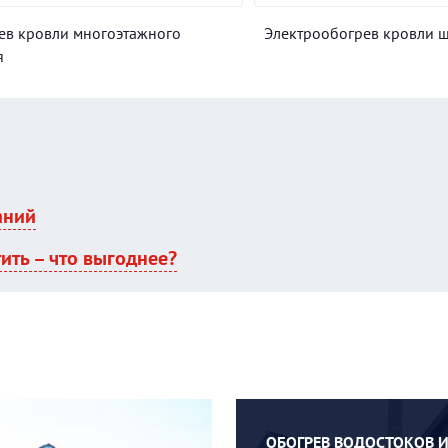
ев кровли многоэтажного
Электрообогрев кровли 
я
аний
тить – что выгоднее?
ОБОГРЕВ ВОДОСТОКОВ 