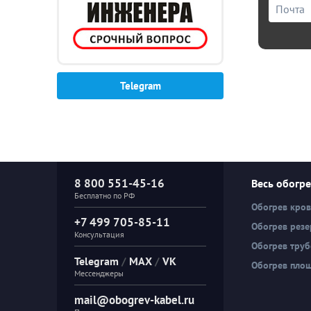
Telegram
8 800 551-45-16
Весь обогр
Бесплатно по РФ
Обогрев кро
+7 499 705-85-11
Обогрев резе
Консультация
Обогрев тру
Telegram
/
MAX
/
VK
Обогрев пло
Мессенджеры
mail@obogrev-kabel.ru