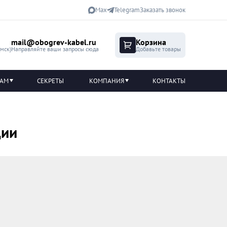
Max
Telegram
Заказать звонок
mail@obogrev-kabel.ru
Корзина
(мск)
Направляйте ваши запросы сюда
Добавьте товары
ТАМ
СЕКРЕТЫ
КОМПАНИЯ
КОНТАКТЫ
ции