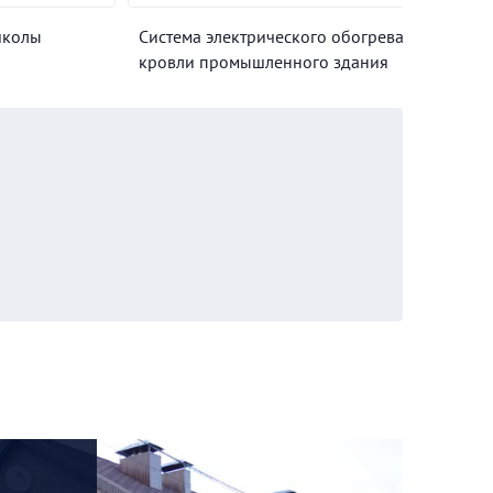
школы
Система электрического обогрева
Р
кровли промышленного здания
а
И