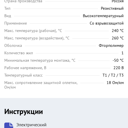
Страна производства
Россия
Тип
Резистивный
Вид
Высокотемпературный
Применение
Со взрывозащитой
Maкс. температура (рабочая), °C
240 °C
Макс. температура (воздействия), °C
260 °C
Оболочка
Фторполимер
Количество жил
1
Минимальная температура монтажа, °C
-50 °C
Рабочее напряжение, В
220 В
Температурный класс
Т1 / Т2 / Т3
Макс. сопротивление защитной оплетки,
18 Ом/км
Ом/км
Инструкции
Электрический