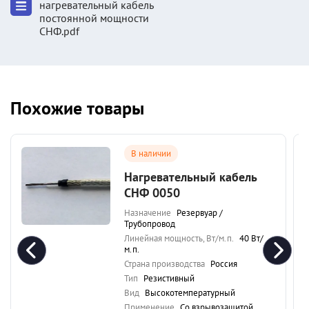
нагревательный кабель
постоянной мощности
СНФ.pdf
Похожие товары
В наличии
Нагревательный кабель
СНФ 0050
Назначение
Резервуар /
Трубопровод
Линейная мощность, Вт/м.п.
40 Вт/
м.п.
Страна производства
Россия
Тип
Резистивный
Вид
Высокотемпературный
Применение
Со взрывозащитой