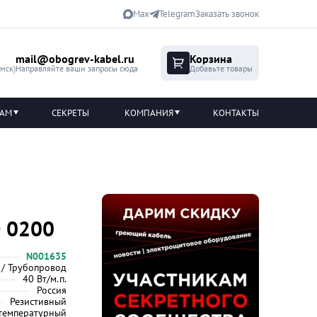
Max
Telegram
Заказать звонок
mail@obogrev-kabel.ru
Корзина
(мск)
Направляйте ваши запросы сюда
Добавьте товары
ТАМ
СЕКРЕТЫ
КОМПАНИЯ
КОНТАКТЫ
Ф 0200
N001635
 / Трубопровод
40 Вт/м.п.
Россия
Резистивный
температурный