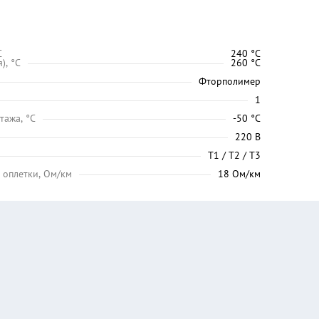
C
240 °C
), °C
260 °C
Фторполимер
1
тажа, °C
-50 °C
220 В
Т1 / Т2 / Т3
 оплетки, Ом/км
18 Ом/км