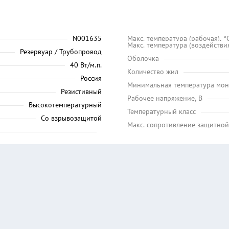
N001635
Maкс. температура (рабочая), °
Макс. температура (воздействия
Резервуар / Трубопровод
Оболочка
40 Вт/м.п.
Количество жил
Россия
Минимальная температура мон
Резистивный
Рабочее напряжение, В
Высокотемпературный
Температурный класс
Со взрывозащитой
Макс. сопротивление защитной