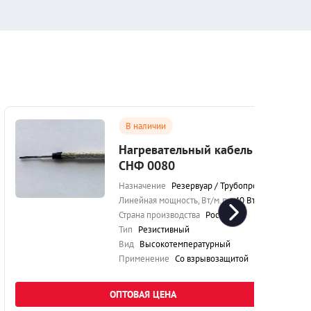
В наличии
Нагревательный кабель
СНФ 0080
Назначение
Резервуар / Трубопровод
Линейная мощность, Вт/м.п.
40 Вт/м.п.
Страна производства
Россия
Тип
Резистивный
Вид
Высокотемпературный
Применение
Со взрывозащитой
ОПТОВАЯ ЦЕНА