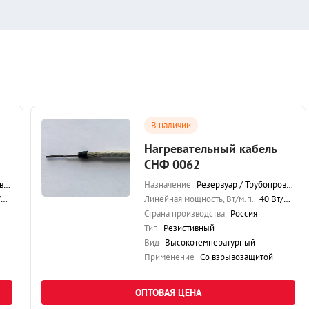
В наличии
Нагревательный кабель
СНФ 0062
д
Назначение
Резервуар / Трубопровод
.
Линейная мощность, Вт/м.п.
40 Вт/м.п.
Страна производства
Россия
Тип
Резистивный
Вид
Высокотемпературный
Применение
Со взрывозащитой
ОПТОВАЯ ЦЕНА