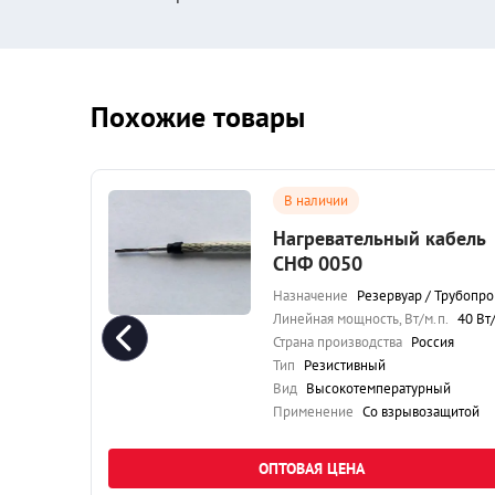
Похожие товары
В наличии
бель
Нагревательный кабель
СНФ 0050
бопровод
Назначение
Резервуар / Трубопрово
40 Вт/м.п.
Линейная мощность, Вт/м.п.
40 Вт/м.п
я
Страна производства
Россия
Тип
Резистивный
Вид
Высокотемпературный
итой
Применение
Со взрывозащитой
ОПТОВАЯ ЦЕНА