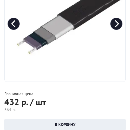
Розничная цена:
432
р. / шт
864
р.