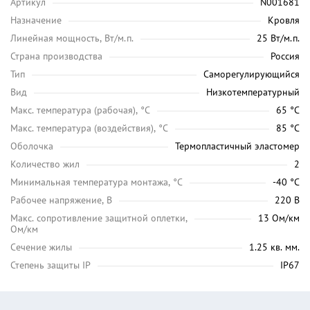
Артикул
N001681
Назначение
Кровля
Линейная мощность, Вт/м.п.
25 Вт/м.п.
Страна производства
Россия
Тип
Саморегулирующийся
Вид
Низкотемпературный
Maкс. температура (рабочая), °C
65 °C
Макс. температура (воздействия), °C
85 °C
Оболочка
Термопластичный эластомер
Количество жил
2
Минимальная температура монтажа, °C
-40 °C
Рабочее напряжение, В
220 В
Макс. сопротивление защитной оплетки,
13 Ом/км
Ом/км
Сечение жилы
1.25 кв. мм.
Степень защиты IP
IP67