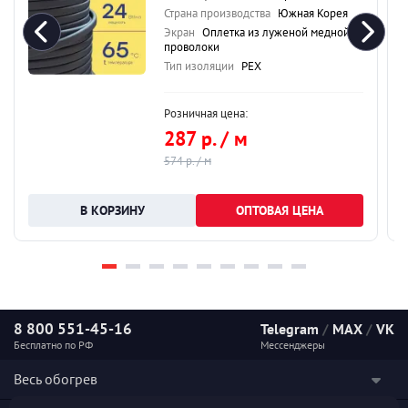
Страна производства
Южная Корея
Экран
Оплетка из луженой медной
проволоки
Тип изоляции
PEX
Розничная цена:
287 р. / м
574 р. / м
ОПТОВАЯ ЦЕНА
8 800 551-45-16
Telegram
/
MAX
/
VK
Бесплатно по РФ
Мессенджеры
Весь обогрев