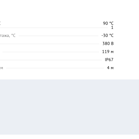
C
90 °C
1
тажа, °C
-30 °C
380 В
119 м
IP67
 м
4 м