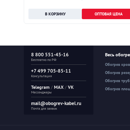
НА
ОПТОВАЯ ЦЕНА
8 800 551-45-16
Весь обогр
Бесплатно по РФ
Обогрев кро
+7 499 705-85-11
Обогрев резе
Консультация
Обогрев тру
Telegram
/
MAX
/
VK
Обогрев пло
Мессенджеры
mail@obogrev-kabel.ru
Почта для заявок