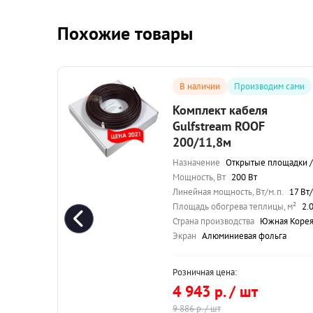
Похожие товары
сами
В наличии
Производим сами
Комплект кабеля
Gulfstream ROOF
200/11,8м
вля / Обогрев теплиц
Назначение
Открытые площадки / Морозильные камеры / Кровля / Обогрев тепл
Мощность, Вт
200 Вт
17 Вт/м.п.
Линейная мощность, Вт/м.п.
17 Вт/м.
 м²
33.0-41.25 м²
Площадь обогрева теплицы, м²
2.0-2.5
 Корея
Страна производства
Южная Коре
Экран
Алюминиевая фольга
Розничная цена:
4 943 р. / шт
9 886 р. / шт