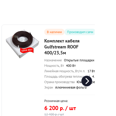
В наличии
Производим сами
Комплект кабеля
Gulfstream ROOF
400/23,5м
Назначение
Открытые площадки / Морозильные камеры / Кровля / Обогрев теплиц
Мощность, Вт
400 Вт
Линейная мощность, Вт/м.п.
17 Вт/м.п.
Площадь обогрева теплицы, м²
4.0-5.0 м²
Страна производства
Южная Корея
Экран
Алюминиевая фольга
Розничная цена:
6 200 р. / шт
12 400 р. / шт