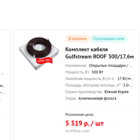
В наличии
Производим сами
Комплект кабеля
Gulfstream ROOF 300/17,6м
Назначение
Открытые площадки / Морозильные камеры / Кровля / Обогрев теплиц
Мощность, Вт
300 Вт
иц
Линейная мощность, Вт/м.п.
17 Вт/м.п.
Площадь обогрева теплицы, м²
3.0-3.75 м²
п.
Страна производства
Южная Корея
 м²
Экран
Алюминиевая фольга
я
Розничная цена:
5 519 р. / шт
11 038 р. / шт