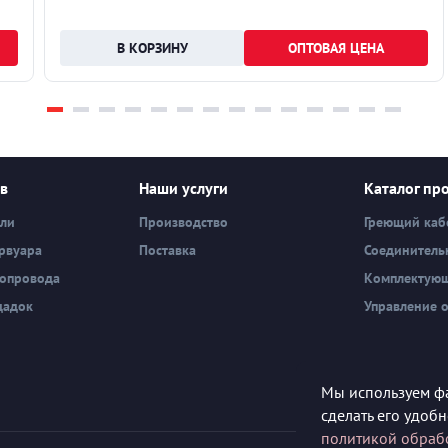
ОПТОВАЯ ЦЕНА
ев
Наши услуги
Каталог пр
вли
Производство
Греющий каб
рвуара
Поставка
Соединитель
бопровода
Комплектую
щадок
Управление 
Мы используем фа
сделать его удоб
политикой обраб