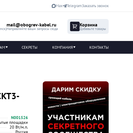
Max
Telegram
Заказать звонок
mail@obogrev-kabel.ru
Корзина
(мск)
Направляйте ваши запросы сюда
Добавьте товары
ТАМ
СЕКРЕТЫ
КОМПАНИЯ
КОНТАКТЫ
СКТ3-
N001526
ытые площадки
20 Вт/м.п.
Россия