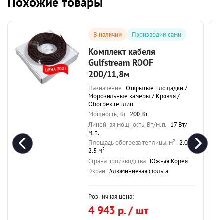
Похожие товары
В наличии
Производим сами
Комплект кабеля
Gulfstream ROOF
200/11,8м
Назначение
Открытые площадки /
Морозильные камеры / Кровля /
Обогрев теплиц
Мощность, Вт
200 Вт
Линейная мощность, Вт/м.п.
17 Вт/
м.п.
Площадь обогрева теплицы, м²
2.0-
2.5 м²
Страна производства
Южная Корея
Экран
Алюминиевая фольга
Розничная цена:
4 943 р. / шт