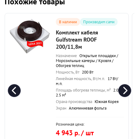
Похожие товары
В наличии
Производим сами
Комплект кабеля
Gulfstream ROOF
200/11,8м
Назначение
Открытые площадки /
Морозильные камеры / Кровля /
Обогрев теплиц
Мощность, Вт
200 Вт
Линейная мощность, Вт/м.п.
17 Вт/
м.п.
Площадь обогрева теплицы, м²
2.0-
2.5 м²
Страна производства
Южная Корея
Экран
Алюминиевая фольга
Розничная цена:
4 943 р. / шт