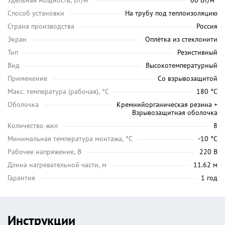
Удельная мощность, Вт/м²
60 Вт/м²
Способ установки
На трубу под теплоизоляцию
Страна производства
Россия
Экран
Оплётка из стеклонити
Тип
Резистивный
Вид
Высокотемпературный
Применение
Со взрывозащитой
Maкс. температура (рабочая), °C
180 °C
Оболочка
Кремнийорганическая резина +
Взрывозащитная оболочка
Количество жил
8
Минимальная температура монтажа, °C
-10 °C
Рабочее напряжение, В
220 В
Длина нагревательной части, м
11.62 м
Гарантия
1 год
Инструкции