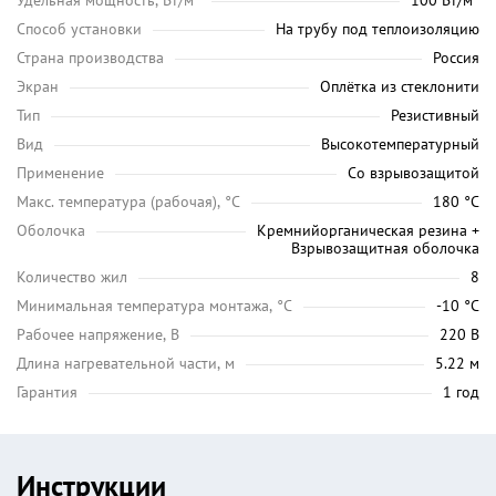
Удельная мощность, Вт/м²
100 Вт/м²
Способ установки
На трубу под теплоизоляцию
Страна производства
Россия
Экран
Оплётка из стеклонити
Тип
Резистивный
Вид
Высокотемпературный
Применение
Со взрывозащитой
Maкс. температура (рабочая), °C
180 °C
Оболочка
Кремнийорганическая резина +
Взрывозащитная оболочка
Количество жил
8
Минимальная температура монтажа, °C
-10 °C
Рабочее напряжение, В
220 В
Длина нагревательной части, м
5.22 м
Гарантия
1 год
Инструкции