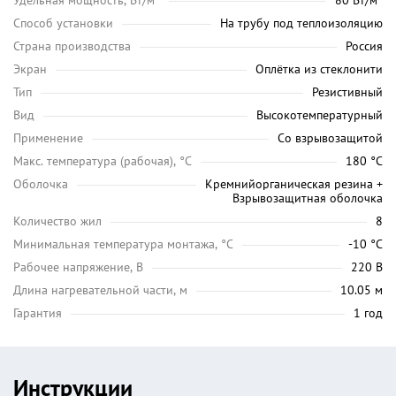
Удельная мощность, Вт/м²
80 Вт/м²
Способ установки
На трубу под теплоизоляцию
Страна производства
Россия
Экран
Оплётка из стеклонити
Тип
Резистивный
Вид
Высокотемпературный
Применение
Со взрывозащитой
Maкс. температура (рабочая), °C
180 °C
Оболочка
Кремнийорганическая резина +
Взрывозащитная оболочка
Количество жил
8
Минимальная температура монтажа, °C
-10 °C
Рабочее напряжение, В
220 В
Длина нагревательной части, м
10.05 м
Гарантия
1 год
Инструкции