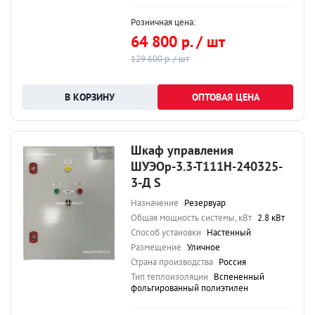
Розничная цена:
64 800 р. / шт
129 600 р. / шт
ОПТОВАЯ ЦЕНА
Шкаф управления
ШУЭОр-3.3-Т111Н-240325-
3-Д S
Назначение
Резервуар
Общая мощность системы, кВт
2.8 кВт
Способ установки
Настенный
Размещение
Уличное
Страна производства
Россия
Тип теплоизоляции
Вспененный
фольгированный полиэтилен