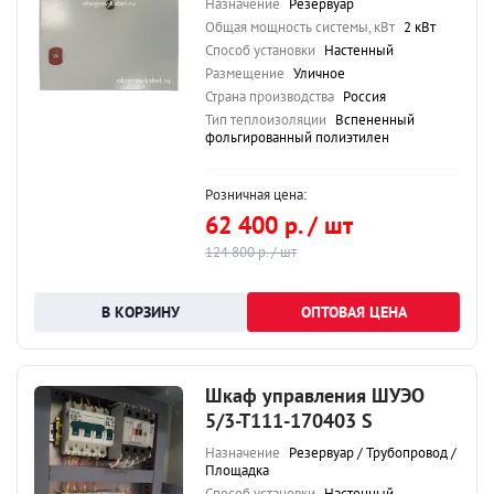
Назначение
Резервуар
Общая мощность системы, кВт
2 кВт
Способ установки
Настенный
Размещение
Уличное
Страна производства
Россия
Тип теплоизоляции
Вспененный
фольгированный полиэтилен
Розничная цена:
62 400 р. / шт
124 800 р. / шт
ОПТОВАЯ ЦЕНА
Шкаф управления ШУЭО
5/3-Т111-170403 S
Назначение
Резервуар / Трубопровод /
Площадка
Способ установки
Настенный