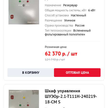
Назначение
Резервуар
Общая мощность системы, кВт
6 кВт
Способ установки
Настенный
Размещение
Уличное
Страна производства
Россия
Тип теплоизоляции
Вспененный
фольгированный полиэтилен
Розничная цена:
62 370 р. / шт
124 740 р. / шт
ОПТОВАЯ ЦЕНА
Шкаф управления
ШУЭОр-2.1-Т111Н-240219-
18-СМ S