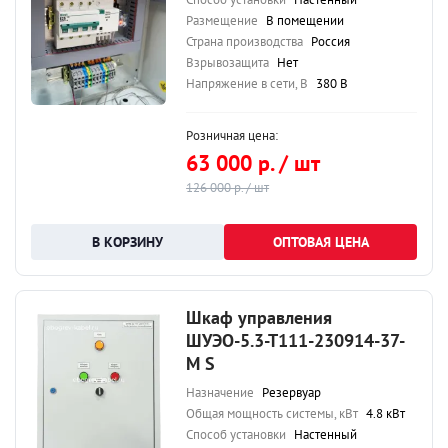
Размещение
В помещении
Страна производства
Россия
Взрывозащита
Нет
Напряжение в сети, В
380 В
Розничная цена:
63 000 р. / шт
126 000 р. / шт
ОПТОВАЯ ЦЕНА
Шкаф управления
ШУЭО-5.3-Т111-230914-37-
М S
Назначение
Резервуар
Общая мощность системы, кВт
4.8 кВт
Способ установки
Настенный