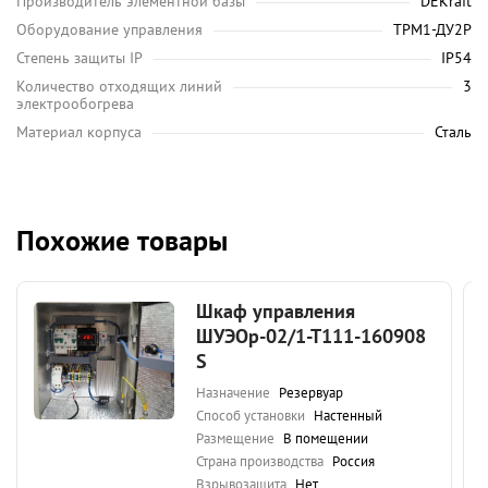
Производитель элементной базы
DEKraft
Оборудование управления
ТРМ1-ДУ2Р
Степень защиты IP
IP54
Количество отходящих линий
3
электрообогрева
Материал корпуса
Сталь
Похожие товары
Шкаф управления
ШУЭОр-02/1-Т111-160908
S
Назначение
Резервуар
Способ установки
Настенный
Размещение
В помещении
Страна производства
Россия
Взрывозащита
Нет