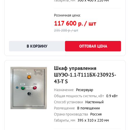
Габариты, мм
500 х 400 х 220 мм
Розничная цена:
117 600 р. / шт
235 200 р. / шт
ОПТОВАЯ ЦЕНА
Шкаф управления
ШУЭО-1.1-Т111БХ-230925-
43-Т S
Назначение
Резервуар
Общая мощность системы, кВт
0.9 кВт
Способ установки
Настенный
Размещение
В помещении
Страна производства
Россия
Габариты, мм
395 х 310 х 220 мм