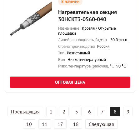
В наличии
Нагревательная секция
30НСКТ3-0560-040
Назначение
Кровля / Открытые
площадки
Линейная мощность, Вт/м.п.
30 Вт/м.п.
Страна производства
Россия
Тип
Резистивный
Вид
Низкотемпературный
Maкс. температура (рабочая), °C
90 °C
ОПТОВАЯ ЦЕНА
Предыдущая
1
2
5
6
7
8
9
10
11
17
18
Следующая