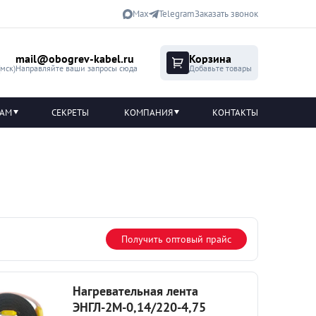
Max
Telegram
Заказать звонок
mail@obogrev-kabel.ru
Корзина
(мск)
Направляйте ваши запросы сюда
Добавьте товары
ТАМ
СЕКРЕТЫ
КОМПАНИЯ
КОНТАКТЫ
Получить оптовый прайс
Нагревательная лента
ЭНГЛ-2М-0,14/220-4,75