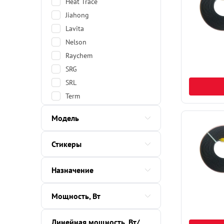
Heat Trace
Jiahong
Lavita
Nelson
Raychem
SRG
SRL
Term
ССТ
Модель
Самрег
ЭНГЛ
Стикеры
Назначение
Мощность, Вт
Линейная мощность, Вт/