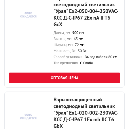
светодиодный светильник
"Урал" Ex2-050-004-230VAC-
КСС Д-С-IP67 2Ex nA II T6
GcX
Длина, мм
900 мм
Высота, мм
63 мм
Ширина, мм
72 мм
Мощность, Вт
50 Вт
Способ установки
Вывод кабеля 80 см
Тип крепления
С-Скоба
ОПТОВАЯ ЦЕНА
Взрывозащищенный
светодиодный светильник
"Урал" Ex1-020-002-230VAC-
КСС Д-С-IP67 1Ex mb IIC T6
GbX