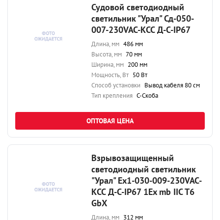
Судовой светодиодный
светильник "Урал" Сд-050-
007-230VAC-КСС Д-С-IP67
Длина, мм
486 мм
Высота, мм
70 мм
Ширина, мм
200 мм
Мощность, Вт
50 Вт
Способ установки
Вывод кабеля 80 см
Тип крепления
С-Скоба
ОПТОВАЯ ЦЕНА
Взрывозащищенный
светодиодный светильник
"Урал" Ex1-030-009-230VAC-
КСС Д-С-IP67 1Ex mb IIC T6
GbX
Длина, мм
312 мм