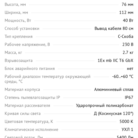
Высота, мм
76 мм
Ширина, мм
112 мм
Мощность, Вт
40 Вт
Способ установки
Вывод кабеля 80 см
Тип крепления
С-Скоба
Рабочее напряжение, В
230 В
Масса, кг
2.7 кг
Взрывозащита
1Ex mb IIC T6 GbX
Блок аварийного питания
нет
Рабочий диапазон температур окружающей
-60..+60 °С
среды, °C
Материал корпуса
Алюминиевый сплав
Степень пылевлагозащиты IP
IP67
Материал рассеивателя
Ударопрочный поликарбонат
Кривая силы света
Д (Косинусная 120°)
Цветовая температура, K
5000 K
Климатическое исполнение
УХЛ 1
Световой поток, Лм
5400 Лм