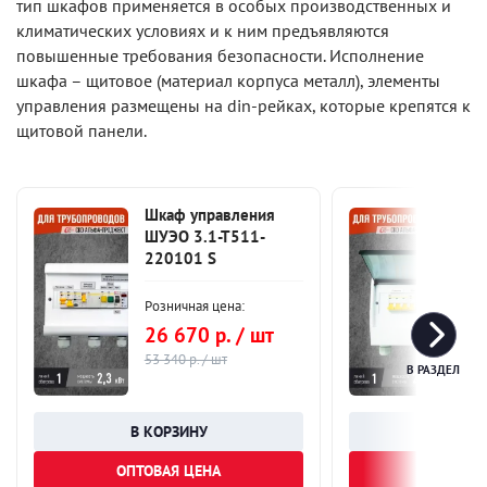
тип шкафов применяется в особых производственных и
климатических условиях и к ним предъявляются
повышенные требования безопасности. Исполнение
шкафа – щитовое (материал корпуса металл), элементы
управления размещены на din-рейках, которые крепятся к
щитовой панели.
Шкаф управления
Шка
ШУЭО 3.1-Т511-
ШУЭ
220101 S
220
Розничная цена:
Розн
26 670 р. / шт
36
53 340 р. / шт
73 0
В РАЗДЕЛ
ОПТОВАЯ ЦЕНА
ОПТОВА