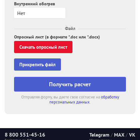
Внутренний обогрев
Файл
Опросный лист (в формате *.doc или *.docx)
Cкачать опросный лист
Прикрепить файл
Получить расчет
Отправляя форму, вы даете свое согласие на
обработку
персональных данных
.
8 800 551-45-16
Telegram
/
MAX
/
VK