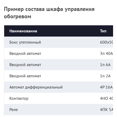
Пример состава шкафа управления
обогревом
Наименование
Тип
Бокс утепленный
600х500
Вводной автомат
3п 40А
Вводной автомат
1п 6А
Вводной автомат
1п 2А
Автомат дифференциальный
4Р 16А 3
Контактор
4НО 40А
Реле
4ПК 5А 