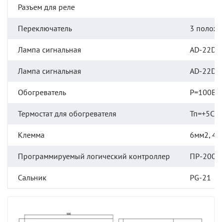
Разъем для реле
Переключатель
3 полож
Лампа сигнальная
AD-22DS(
Лампа сигнальная
AD-22DS(
Обогреватель
P=100Вт
Термостат для обогревателя
Тп=+5С
Клемма
6мм2, 4
Программируемый логический контроллер
ПР-200
Сальник
PG-21