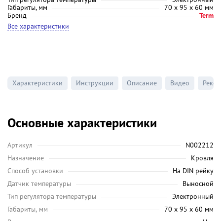
Габариты, мм
70 х 95 х 60 мм
Бренд
Term
Все характеристики
Характеристики
Инструкции
Описание
Видео
Реко
Основные характеристики
Артикул
N002212
Назначение
Кровля
Способ установки
На DIN рейку
Датчик температуры
Выносной
Тип регулятора температуры
Электронный
Габариты, мм
70 х 95 х 60 мм