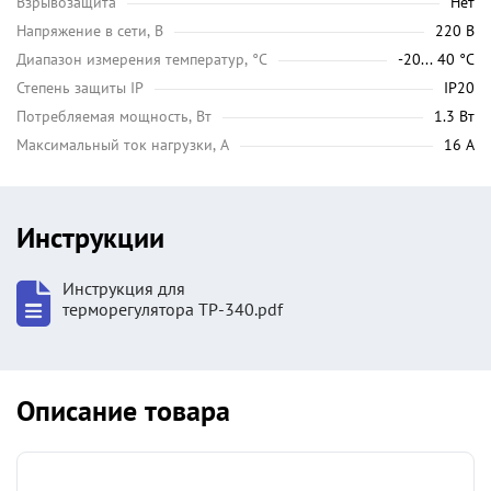
Взрывозащита
Нет
Напряжение в сети, В
220 В
Диапазон измерения температур, °C
-20... 40 °C
Степень защиты IP
IP20
Потребляемая мощность, Вт
1.3 Вт
Максимальный ток нагрузки, А
16 А
Инструкции
Инструкция для
терморегулятора ТР-340.pdf
Описание товара