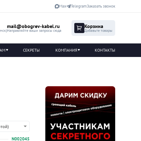
Max
Telegram
Заказать звонок
mail@obogrev-kabel.ru
Корзина
(мск)
Направляйте ваши запросы сюда
Добавьте товары
ТАМ
СЕКРЕТЫ
КОМПАНИЯ
КОНТАКТЫ
той)
N002045