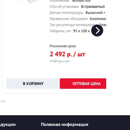
Назначение
Теплый пол
Способ установки
Встраиваемый
Датчик температуры
Выносной + встроенный
Управление обогревом
Кнопочное
Тип регулятора температуры
Электронный
Габариты, мм
95 х 100 х 65 мм
Розничная цена:
2 492 р. / шт
4 984 р. / шт
ОПТОВАЯ ЦЕНА
одукции
Полезная информация