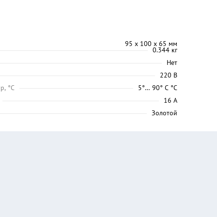
95 х 100 х 65 мм
0.344 кг
Нет
220 В
р, °C
5°… 90° С °C
16 А
Золотой