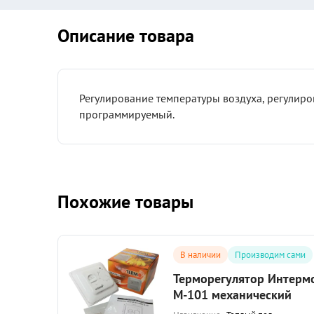
Описание товара
Регулирование температуры воздуха, регулиро
программируемый.
Похожие товары
сами
В наличии
Производим сами
nred
Терморегулятор Интерм
черный)
M-101 механический