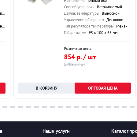
Назначение
Теплый пол
Способ установки
Встраиваемый
у)
Датчик температуры
Выносной
Управление обогревом
Дисковое
кий
Тип регулятора температуры
Механический
Габариты, мм
95 х 100 х 65 мм
Розничная цена:
854 р. / шт
1 708 р. / шт
ОПТОВАЯ ЦЕНА
ев
Наши услуги
Каталог пр