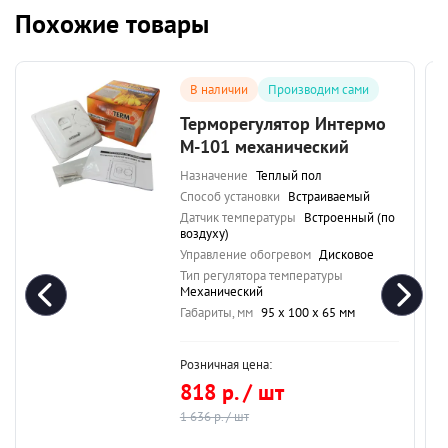
Похожие товары
В наличии
Производим сами
Терморегулятор Интермо
M-101 механический
Назначение
Теплый пол
Способ установки
Встраиваемый
Датчик температуры
Встроенный (по
воздуху)
Управление обогревом
Дисковое
Тип регулятора температуры
Механический
Габариты, мм
95 х 100 х 65 мм
Розничная цена:
818 р. / шт
1 636 р. / шт