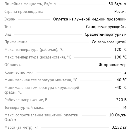
Линейная мощность, Вт/м.п.
30 Вт/м.п.
Страна производства
Россия
Экран
Оплетка из луженой медной проволоки
Тип
Саморегулирующийся
Вид
Среднетемпературный
Применение
Со взрывозащитой
Maкс. температура (рабочая), °C
120 °C
Макс. температура (воздействия), °C
190 °C
Оболочка
Фторополимер
Количество жил
2
Минимальная температура монтажа, °C
-40 °C
Минимальная температура окружающей
-40 °C
среды, °C
Рабочее напряжение, В
220 В
Температурный класс
Т4
Макс. сопротивление защитной оплетки,
10 Ом/км
Ом/км
Масса (за метр), кг
0.152 кг