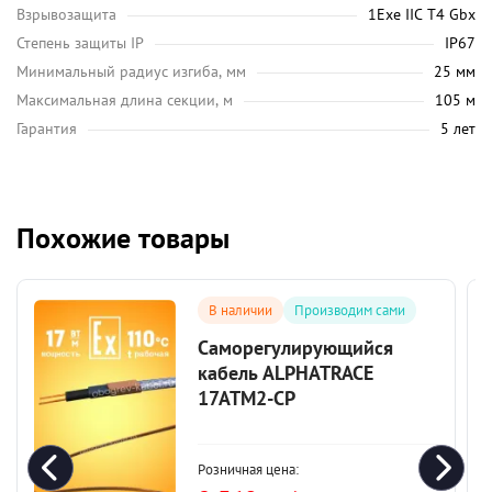
Взрывозащита
1Exe IIC T4 Gbx
Степень защиты IP
IP67
Минимальный радиус изгиба, мм
25 мм
Максимальная длина секции, м
105 м
Гарантия
5 лет
Похожие товары
В наличии
Производим сами
Саморегулирующийся
кабель ALPHATRACE
17ATM2-CP
Розничная цена: