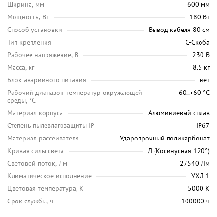
Ширина, мм
600 мм
Мощность, Вт
180 Вт
Способ установки
Вывод кабеля 80 см
Тип крепления
С-Скоба
Рабочее напряжение, В
230 В
Масса, кг
8.5 кг
Блок аварийного питания
нет
Рабочий диапазон температур окружающей
-60..+60 °С
среды, °C
Материал корпуса
Алюминиевый сплав
Степень пылевлагозащиты IP
IP67
Материал рассеивателя
Ударопрочный поликарбонат
Кривая силы света
Д (Косинусная 120°)
Световой поток, Лм
27540 Лм
Климатическое исполнение
УХЛ 1
Цветовая температура, K
5000 K
Срок службы, ч
100000 ч