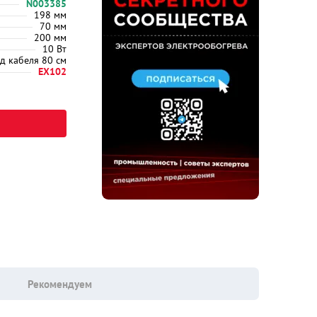
N003385
198 мм
70 мм
200 мм
10 Вт
д кабеля 80 см
EX102
Рекомендуем