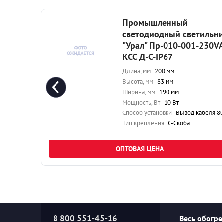
Промышленный
ильник
светодиодный светильн
230VAC-
"Урал" Пр-010-001-230V
КСС Д-С-IP67
Длина, мм
200 мм
Высота, мм
83 мм
Ширина, мм
190 мм
Мощность, Вт
10 Вт
ля 80 см
Способ установки
Вывод кабеля 80 
Тип крепления
С-Скоба
ОПТОВАЯ ЦЕНА
8 800 551-45-16
Весь обогр