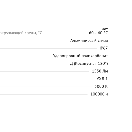
нет
 окружающей среды, °C
-60..+60 °С
Алюминиевый сплав
IP67
Ударопрочный поликарбонат
Д (Косинусная 120°)
1530 Лм
УХЛ 1
5000 K
100000 ч