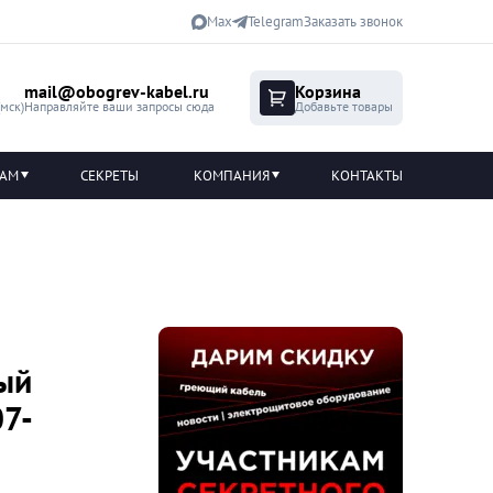
Max
Telegram
Заказать звонок
mail@obogrev-kabel.ru
Корзина
(мск)
Направляйте ваши запросы сюда
Добавьте товары
ТАМ
СЕКРЕТЫ
КОМПАНИЯ
КОНТАКТЫ
ый
07-