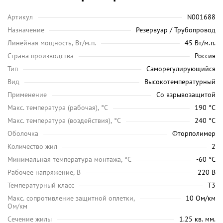
Артикул
N001688
Назначение
Резервуар / Трубопровод
Линейная мощность, Вт/м.п.
45 Вт/м.п.
Страна производства
Россия
Тип
Саморегулирующийся
Вид
Высокотемпературный
Применение
Со взрывозащитой
Maкс. температура (рабочая), °C
190 °C
Макс. температура (воздействия), °C
240 °C
Оболочка
Фторполимер
Количество жил
2
Минимальная температура монтажа, °C
-60 °C
Рабочее напряжение, В
220 В
Температурный класс
Т3
Макс. сопротивление защитной оплетки,
10 Ом/км
Ом/км
Сечение жилы
1.25 кв. мм.