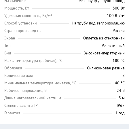
Назначение
Резервуар / Трубопровод
Мощность, Вт
300 Вт
Удельная мощность, Вт/м²
100 Вт/м²
Способ установки
На трубу под теплоизоляцию
Страна производства
Россия
Экран
Оплётка из стеклонити
Тип
Резистивный
Вид
Высокотемпературный
Maкс. температура (рабочая), °C
180 °C
Оболочка
Силиконовая резина
Количество жил
8
Минимальная температура монтажа, °C
-40 °C
Рабочее напряжение, В
24 В
Длина нагревательной части, м
3 м
Степень защиты IP
IP67
Гарантия
1 год