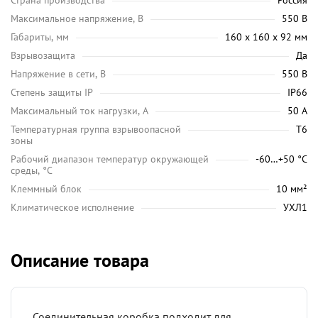
Страна производства
Россия
Максимальное напряжение, В
550 В
Габариты, мм
160 х 160 х 92 мм
Взрывозащита
Да
Напряжение в сети, В
550 В
Степень защиты IP
IP66
Максимальный ток нагрузки, А
50 А
Температурная группа взрывоопасной
Т6
зоны
Рабочий диапазон температур окружающей
-60…+50 °С
среды, °C
Клеммный блок
10 мм²
Климатическое исполнение
УХЛ1
Описание товара
Соединительная коробка подходит для