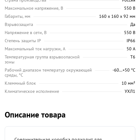
Страна производства
Россия
Максимальное напряжение, В
550 В
Габариты, мм
160 х 160 х 92 мм
Взрывозащита
Да
Напряжение в сети, В
550 В
Степень защиты IP
IP66
Максимальный ток нагрузки, А
50 А
Температурная группа взрывоопасной
Т6
зоны
Рабочий диапазон температур окружающей
-60…+50 °С
среды, °C
Клеммный блок
10 мм²
Климатическое исполнение
УХЛ1
Описание товара
Соединительная коробка подходит для