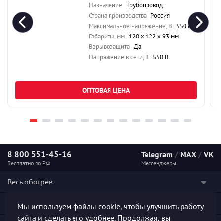
Назначение
Трубопровод
Страна производства
Россия
Максимальное напряжение, В
550 В
Габариты, мм
120 х 122 х 93 мм
Взрывозащита
Да
Напряжение в сети, В
550 В
ОПТОВАЯ ЦЕНА
8 800 551-45-16
Telegram
/
MAX
/
VK
Бесплатно по РФ
Мессенджеры
Весь обогрев
Наши услуги
Мы используем файлы cookie, чтобы улучшить работу
сайта и сделать его удобнее. Продолжая, вы