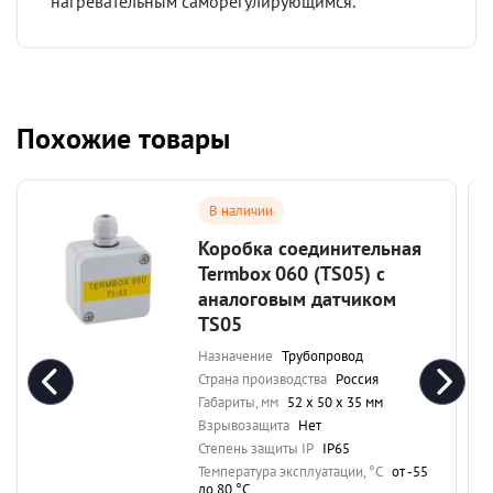
нагревательным саморегулирующимся.
Похожие товары
В наличии
Коробка соединительная
Termbox 060 (TS05) с
аналоговым датчиком
TS05
Назначение
Трубопровод
Страна производства
Россия
Габариты, мм
52 х 50 х 35 мм
Взрывозащита
Нет
Степень защиты IP
IP65
Температура эксплуатации, °C
от -55
до 80 °C