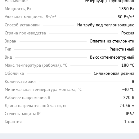
Назначение
Резервуар / Трубопровод
Мощность, Вт
1850 Вт
Удельная мощность, Вт/м²
80 Вт/м²
Способ установки
На трубу под теплоизоляцию
Страна производства
Россия
Экран
Оплётка из стеклонити
Тип
Резистивный
Вид
Высокотемпературный
Maкс. температура (рабочая), °C
180 °C
Оболочка
Силиконовая резина
Количество жил
8
Минимальная температура монтажа, °C
-40 °C
Рабочее напряжение, В
220 В
Длина нагревательной части, м
23.36 м
Степень защиты IP
IP67
Гарантия
1 год