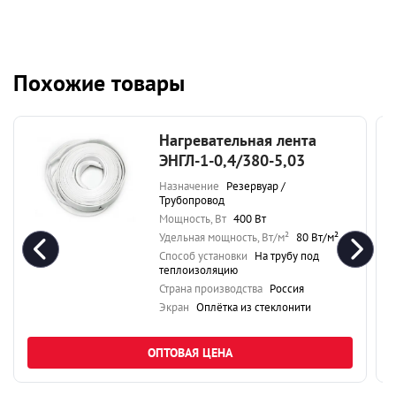
Похожие товары
Нагревательная лента
ЭНГЛ-1-0,4/380-5,03
Назначение
Резервуар /
Трубопровод
Мощность, Вт
400 Вт
Удельная мощность, Вт/м²
80 Вт/м²
Способ установки
На трубу под
теплоизоляцию
Страна производства
Россия
Экран
Оплётка из стеклонити
ОПТОВАЯ ЦЕНА