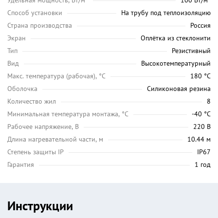
Удельная мощность, Вт/м²
100 Вт/м²
Способ установки
На трубу под теплоизоляцию
Страна производства
Россия
Экран
Оплётка из стеклонити
Тип
Резистивный
Вид
Высокотемпературный
Maкс. температура (рабочая), °C
180 °C
Оболочка
Силиконовая резина
Количество жил
8
Минимальная температура монтажа, °C
-40 °C
Рабочее напряжение, В
220 В
Длина нагревательной части, м
10.44 м
Степень защиты IP
IP67
Гарантия
1 год
Инструкции