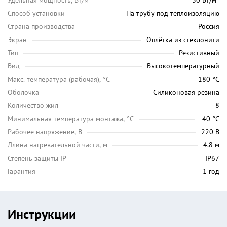
Удельная мощность, Вт/м²
30 Вт/м²
Способ установки
На трубу под теплоизоляцию
Страна производства
Россия
Экран
Оплётка из стеклонити
Тип
Резистивный
Вид
Высокотемпературный
Maкс. температура (рабочая), °C
180 °C
Оболочка
Силиконовая резина
Количество жил
8
Минимальная температура монтажа, °C
-40 °C
Рабочее напряжение, В
220 В
Длина нагревательной части, м
4.8 м
Степень защиты IP
IP67
Гарантия
1 год
Инструкции