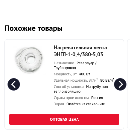
Похожие товары
Нагревательная лента
ЭНГЛ-1-0,4/380-5,03
Назначение
Резервуар /
Трубопровод
Мощность, Вт
400 Вт
Удельная мощность, Вт/м²
80 Вт/м²
Способ установки
На трубу под
теплоизоляцию
Страна производства
Россия
Экран
Оплётка из стеклонити
ОПТОВАЯ ЦЕНА