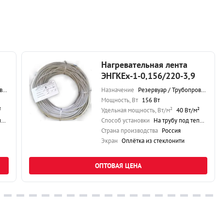
Нагревательная лента
ЭНГКЕх-1-0,156/220-3,9
д
Назначение
Резервуар / Трубопровод
Мощность, Вт
156 Вт
²
Удельная мощность, Вт/м²
40 Вт/м²
ю
Способ установки
На трубу под теплоизоляцию
Страна производства
Россия
Экран
Оплётка из стеклонити
ОПТОВАЯ ЦЕНА