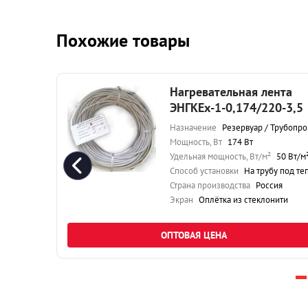
Похожие товары
та
Нагревательная лента
51
ЭНГКЕх-1-0,174/220-3,5
бопровод
Назначение
Резервуар / Трубопрово
Мощность, Вт
174 Вт
0 Вт/м²
Удельная мощность, Вт/м²
50 Вт/м
плоизоляцию
Способ установки
На трубу под теплоизоляци
я
Страна производства
Россия
ти
Экран
Оплётка из стеклонити
ОПТОВАЯ ЦЕНА