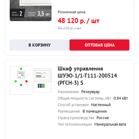
Розничная цена:
48 120 р. / шт
96 240 р. / шт
ОПТОВАЯ ЦЕНА
Шкаф управления
ШУЭО-1/1-Т111-200514
(РГСН-3) S
Назначение
Резервуар
Общая мощность системы, кВт
0.84 кВт
Способ установки
Настенный
Размещение
В помещении
Страна производства
Россия
Тип теплоизоляции
Минеральная вата