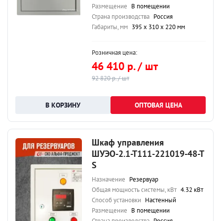
Размещение
В помещении
Страна производства
Россия
Габариты, мм
395 х 310 х 220 мм
Розничная цена:
46 410 р. / шт
92 820 р. / шт
ОПТОВАЯ ЦЕНА
Шкаф управления
ШУЭО-2.1-Т111-221019-48-Т
S
Назначение
Резервуар
Общая мощность системы, кВт
4.32 кВт
Способ установки
Настенный
Размещение
В помещении
Страна производства
Россия