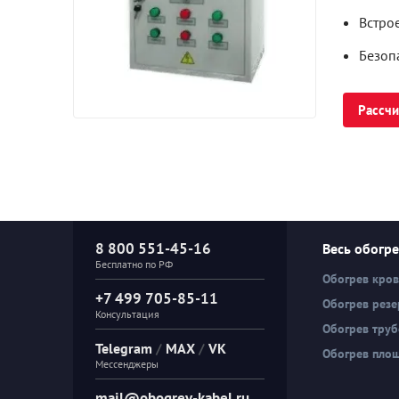
Встро
Безоп
Рассчи
8 800 551-45-16
Весь обогр
Бесплатно по РФ
Обогрев кро
+7 499 705-85-11
Обогрев резе
Консультация
Обогрев тру
Telegram
/
MAX
/
VK
Обогрев пло
Мессенджеры
mail@obogrev-kabel.ru