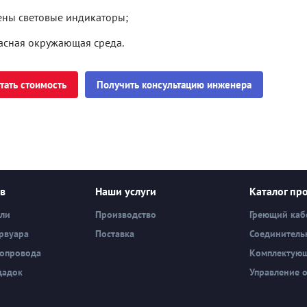
ены световые индикаторы;
асная окружающая среда.
тать стоимость
Получить консультацию инженера
ев
Наши услуги
Каталог пр
вли
Производство
Греющий каб
рвуара
Поставка
Соединитель
бопровода
Комплектую
щадок
Управление 