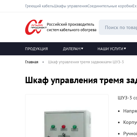
Греющий кабель
Шкафы управления
Соединительные коробки
Ех
Российский производитель
систем кабельного обогрева
ПРОДУКЦИЯ
ДИЛЕРАМ
НАШИ УСЛУГИ
Главная
Шкаф управления тремя задвижками ШУЗ-3
Шкаф управления тремя з
ШУЗ-3 с
Напря
Корпу
Ручно