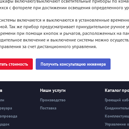
шкафы включают/выключают осветительные приборы по коман
хся с фотореле при достижении освещения определенного ур
системы включаются и выключаются в установленные временны
ой. Так же прибор предусматривает принудительное ручное 
ремени при помощи кнопок и рычагов, расположенных на пан
удительное включение и выключение системы можно осуществл
правления за счет дистанционного управления.
тать стоимость
Получить консультацию инженера
ев
Наши услуги
Каталог пр
вли
Производство
Греющий каб
рвуара
Поставка
Соединитель
бопровода
Комплектую
щадок
Управление 