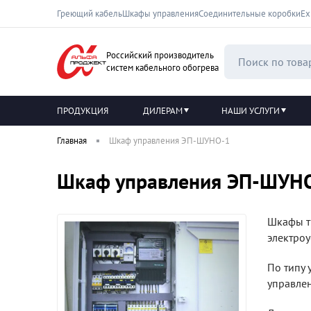
Греющий кабель
Шкафы управления
Соединительные коробки
Ех
Российский производитель
систем кабельного обогрева
ПРОДУКЦИЯ
ДИЛЕРАМ
НАШИ УСЛУГИ
Главная
Шкаф управления ЭП-ШУНО-1
Шкаф управления ЭП-ШУН
Шкафы ти
электро
По типу 
управлен