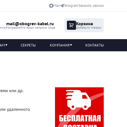
Max
Telegram
Заказать звонок
mail@obogrev-kabel.ru
Корзина
(мск)
Направляйте ваши запросы сюда
Добавьте товары
ТАМ
СЕКРЕТЫ
КОМПАНИЯ
КОНТАКТЫ
ями или др.
или удаленного