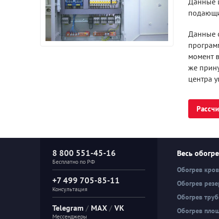
Данные 
подающи
Данные 
программ
момент в
же прин
центра у
Рассчи
8 800 551-45-16
Весь обогр
Бесплатно по РФ
Обогрев кро
+7 499 705-85-11
Обогрев резе
Консультация
Обогрев тру
Telegram
/
MAX
/
VK
Обогрев пло
Мессенджеры