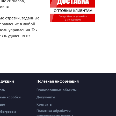
де сигналов,
овня.
е отрезки, заданные
управление в любой
ели управления. Так
ять удаленно из
одукции
Полезная информация
ель
Реализованные объекты
ные коробки
Документы
щие
Контакты
Политика обработки
обогревом
персональных данных