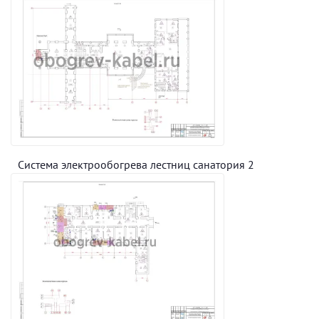
Система электрообогрева лестниц санатория 2