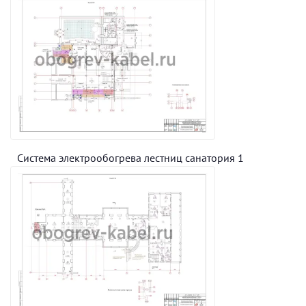
Система электрообогрева лестниц санатория 1