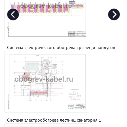
Система электрического обогрева крылец и пандусов
Система электрообогрева лестниц санатория 1