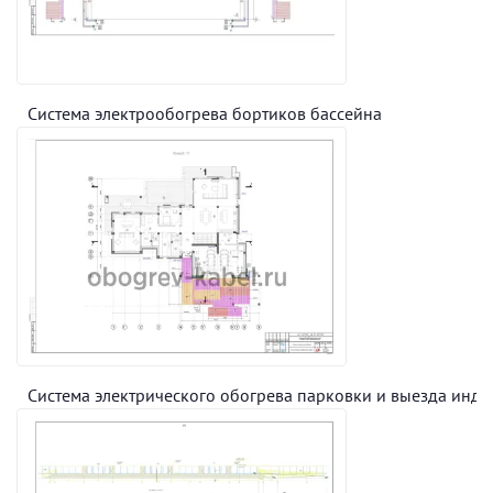
Система электрообогрева бортиков бассейна
Система электрического обогрева парковки и выезда инд