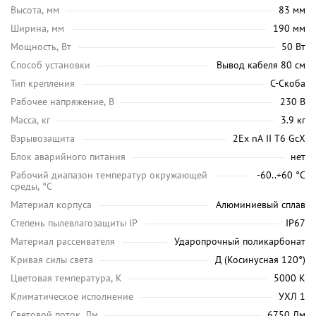
Высота, мм
83 мм
Ширина, мм
190 мм
Мощность, Вт
50 Вт
Способ установки
Вывод кабеля 80 см
Тип крепления
С-Скоба
Рабочее напряжение, В
230 В
Масса, кг
3.9 кг
Взрывозащита
2Ex nA II T6 GcX
Блок аварийного питания
нет
Рабочий диапазон температур окружающей
-60..+60 °С
среды, °C
Материал корпуса
Алюминиевый сплав
Степень пылевлагозащиты IP
IP67
Материал рассеивателя
Ударопрочный поликарбонат
Кривая силы света
Д (Косинусная 120°)
Цветовая температура, K
5000 K
Климатическое исполнение
УХЛ 1
Световой поток, Лм
6750 Лм