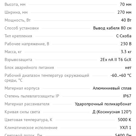
Высота, мм
70 мм
Ширина, мм
270 мм
Мощность, Вт
40 Вт
Способ установки
Вывод кабеля 80 см
Тип крепления
С-Скоба
Рабочее напряжение, В
230 В
Масса, кг
3.3 кг
Взрывозащита
2Ex nA II T6 GcX
Блок аварийного питания
нет
Рабочий диапазон температур окружающей
-60..+60 °С
среды, °C
Материал корпуса
Алюминиевый сплав
Степень пылевлагозащиты IP
IP67
Материал рассеивателя
Ударопрочный поликарбонат
Кривая силы света
Д (Косинусная 120°)
Цветовая температура, K
5000 K
Климатическое исполнение
УХЛ 1
Световой поток, Лм
5400 Лм