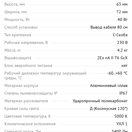
Высота, мм
63 мм
Ширина, мм
72 мм
Мощность, Вт
40 Вт
Способ установки
Вывод кабеля 80 см
Тип крепления
С-Скоба
Рабочее напряжение, В
230 В
Масса, кг
4.2 кг
Взрывозащита
2Ex nA II T6 GcX
Блок аварийного питания
нет
Рабочий диапазон температур окружающей
-60..+60 °С
среды, °C
Материал корпуса
Алюминиевый сплав
Степень пылевлагозащиты IP
IP67
Материал рассеивателя
Ударопрочный поликарбонат
Кривая силы света
Д (Косинусная 120°)
Цветовая температура, K
5000 K
Климатическое исполнение
УХЛ 1
Световой поток, Лм
5400 Лм