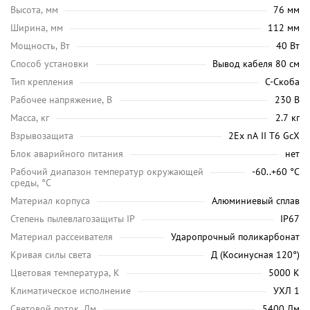
Высота, мм
76 мм
Ширина, мм
112 мм
Мощность, Вт
40 Вт
Способ установки
Вывод кабеля 80 см
Тип крепления
С-Скоба
Рабочее напряжение, В
230 В
Масса, кг
2.7 кг
Взрывозащита
2Ex nA II T6 GcX
Блок аварийного питания
нет
Рабочий диапазон температур окружающей
-60..+60 °С
среды, °C
Материал корпуса
Алюминиевый сплав
Степень пылевлагозащиты IP
IP67
Материал рассеивателя
Ударопрочный поликарбонат
Кривая силы света
Д (Косинусная 120°)
Цветовая температура, K
5000 K
Климатическое исполнение
УХЛ 1
Световой поток, Лм
5400 Лм