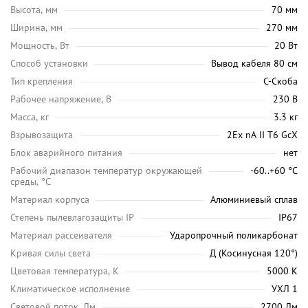
Высота, мм
70 мм
Ширина, мм
270 мм
Мощность, Вт
20 Вт
Способ установки
Вывод кабеля 80 см
Тип крепления
С-Скоба
Рабочее напряжение, В
230 В
Масса, кг
3.3 кг
Взрывозащита
2Ex nA II T6 GcX
Блок аварийного питания
нет
Рабочий диапазон температур окружающей
-60..+60 °С
среды, °C
Материал корпуса
Алюминиевый сплав
Степень пылевлагозащиты IP
IP67
Материал рассеивателя
Ударопрочный поликарбонат
Кривая силы света
Д (Косинусная 120°)
Цветовая температура, K
5000 K
Климатическое исполнение
УХЛ 1
Световой поток, Лм
2700 Лм