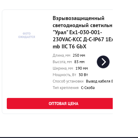
Взрывозащищенный
светодиодный светильник
"Урал" Ex1-030-001-
230VAC-КСС Д-С-IP67 1Ex
mb IIC T6 GbX
Длина, мм
250 мм
Высота, мм
83 мм
Ширина, мм
190 мм
Мощность, Вт
30 Вт
Способ установки
Вывод кабеля 80 см
Тип крепления
С-Скоба
ОПТОВАЯ ЦЕНА