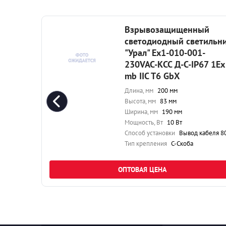
й
Взрывозащищенный
ильник
светодиодный светильн
"Урал" Ex1-010-001-
7 1Ex
230VAC-КСС Д-С-IP67 1Ex
mb IIC T6 GbX
Длина, мм
200 мм
Высота, мм
83 мм
Ширина, мм
190 мм
Мощность, Вт
10 Вт
ля 80 см
Способ установки
Вывод кабеля 80 
Тип крепления
С-Скоба
ОПТОВАЯ ЦЕНА