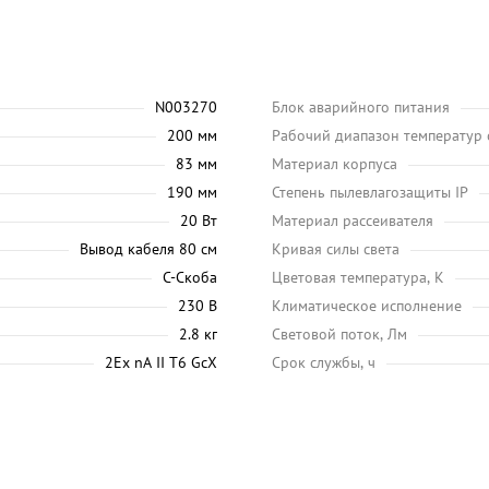
N003270
Блок аварийного питания
200 мм
Рабочий диапазон температур
83 мм
Материал корпуса
190 мм
Степень пылевлагозащиты IP
20 Вт
Материал рассеивателя
Вывод кабеля 80 см
Кривая силы света
С-Скоба
Цветовая температура, K
230 В
Климатическое исполнение
2.8 кг
Световой поток, Лм
2Ex nA II T6 GcX
Срок службы, ч