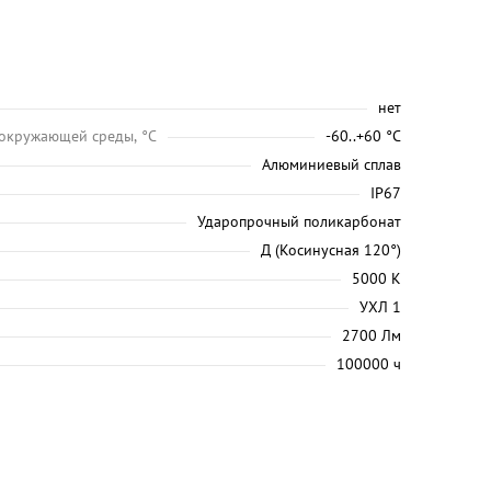
нет
 окружающей среды, °C
-60..+60 °С
Алюминиевый сплав
IP67
Ударопрочный поликарбонат
Д (Косинусная 120°)
5000 K
УХЛ 1
2700 Лм
100000 ч