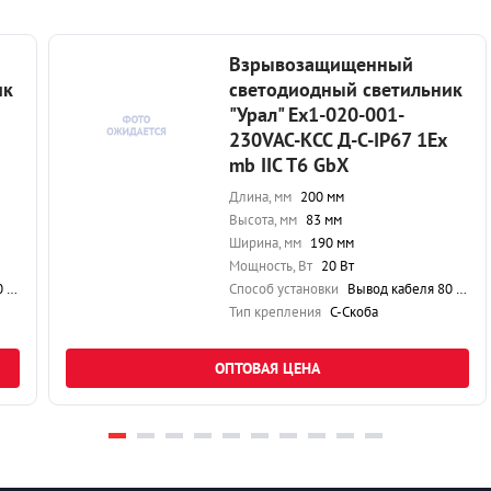
Взрывозащищенный
ик
светодиодный светильник
"Урал" Ex1-020-001-
230VAC-КСС Д-С-IP67 1Ex
mb IIC T6 GbX
Длина, мм
200 мм
Высота, мм
83 мм
Ширина, мм
190 мм
Мощность, Вт
20 Вт
см
Способ установки
Вывод кабеля 80 см
Тип крепления
С-Скоба
ОПТОВАЯ ЦЕНА