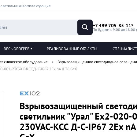
 светильники
Комплектующие
+7 499 705-85-11
По будням с 9:00 до 18:00 
ВЕСЬ ОБОГРЕВ
РЕАЛИЗОВАННЫЕ ОБЪЕКТЫ
СПЕЦИАЛИС
техническое оборудование
Взрывозащищенное светодиодное освещен
-001-230VAC-КСС Д-С-IP67 2Ex nA II T6 GcX
Взрывозащищенный светод
светильник "Урал" Ex2-020-
230VAC-КСС Д-С-IP67 2Ex nA 
GcX