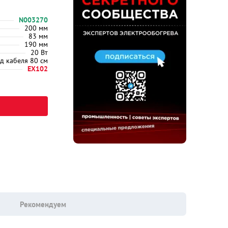
N003270
200 мм
83 мм
190 мм
20 Вт
д кабеля 80 см
EX102
Рекомендуем