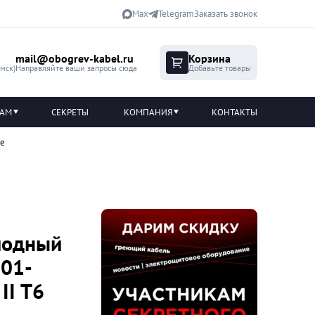
Max
Telegram
Заказать звонок
mail@obogrev-kabel.ru
Корзина
(мск)
Направляйте ваши запросы сюда
Добавьте товары
ТАМ
СЕКРЕТЫ
КОМПАНИЯ
КОНТАКТЫ
ие
иодный
001-
II T6