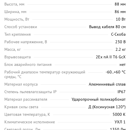
Высота, мм
88 мм
Ширина, мм
86 мм
Мощность, Вт
10 Вт
Способ установки
Вывод кабеля 80 см
Тип крепления
С-Скоба
Рабочее напряжение, В
230 В
Масса, кг
2.2 кг
Взрывозащита
2Ex nA II T6 GcX
Блок аварийного питания
нет
Рабочий диапазон температур окружающей
-60..+60 °С
среды, °C
Материал корпуса
Алюминиевый сплав
Степень пылевлагозащиты IP
IP67
Материал рассеивателя
Ударопрочный поликарбонат
Кривая силы света
Д (Косинусная 120°)
Цветовая температура, K
5000 K
Климатическое исполнение
УХЛ 1
Световой поток, Лм
1350 Лм